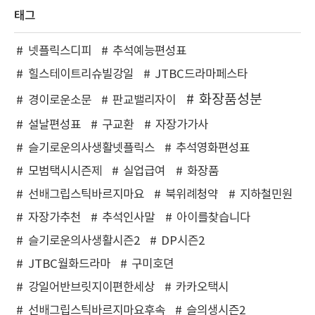
태그
넷플릭스디피
추석예능편성표
힐스테이트리슈빌강일
JTBC드라마페스타
화장품성분
경이로운소문
판교밸리자이
설날편성표
구교환
자장가가사
슬기로운의사생활넷플릭스
추석영화편성표
모범택시시즌제
실업급여
화장품
선배그립스틱바르지마요
북위례청약
지하철민원
자장가추천
추석인사말
아이를찾습니다
슬기로운의사생활시즌2
DP시즌2
JTBC월화드라마
구미호뎐
강일어반브릿지이편한세상
카카오택시
선배그립스틱바르지마요후속
슬의생시즌2