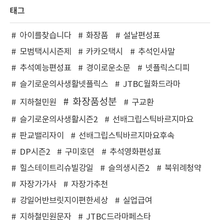
태그
아이를찾습니다
화장품
설날편성표
모범택시시즌제
카카오택시
추석인사말
추석예능편성표
경이로운소문
넷플릭스디피
슬기로운의사생활넷플릭스
JTBC월화드라마
화장품성분
지하철민원
구교환
슬기로운의사생활시즌2
선배그립스틱바르지마요
판교밸리자이
선배그립스틱바르지마요후속
DP시즌2
구미호뎐
추석영화편성표
힐스테이트리슈빌강일
슬의생시즌2
북위례청약
자장가가사
자장가추천
강일어반브릿지이편한세상
실업급여
지하철민원문자
JTBC드라마페스타