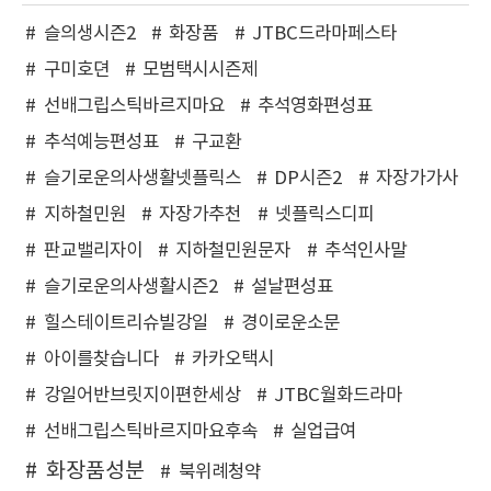
슬의생시즌2
화장품
JTBC드라마페스타
구미호뎐
모범택시시즌제
선배그립스틱바르지마요
추석영화편성표
추석예능편성표
구교환
슬기로운의사생활넷플릭스
DP시즌2
자장가가사
지하철민원
자장가추천
넷플릭스디피
판교밸리자이
지하철민원문자
추석인사말
슬기로운의사생활시즌2
설날편성표
힐스테이트리슈빌강일
경이로운소문
아이를찾습니다
카카오택시
강일어반브릿지이편한세상
JTBC월화드라마
선배그립스틱바르지마요후속
실업급여
화장품성분
북위례청약