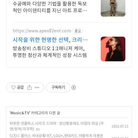
수공예와 다양한 기법을 활용한 독보
적인 아이덴티티를 지닌 아트 프로젝
트 브랜드
https://www.apex82ent.com
광고
시작을 위한 현명한 선택, 크리에
이터, BJ 상시 모집
방송장비 스튜디오 1:1매니저 케어,
투명한 정산과 체계적인 성장 시스템
공감
구독하기
'
Music&TV
' 카테고리의 다른 글
따뜻한 넷플릭스 시리즈 드라마 : 정신병동에도 아침이 와요 (주
2022.07.21
연/원작/지우학)
(0)
디즈니 플러스 국내상륙! KT, LGU+,현대카드 저렴하게 이용권