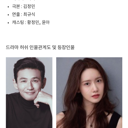
극본 : 김정민
연출 : 최규식
캐스팅 : 황정민, 윤아
드라마 허쉬 인물관계도 및 등장인물