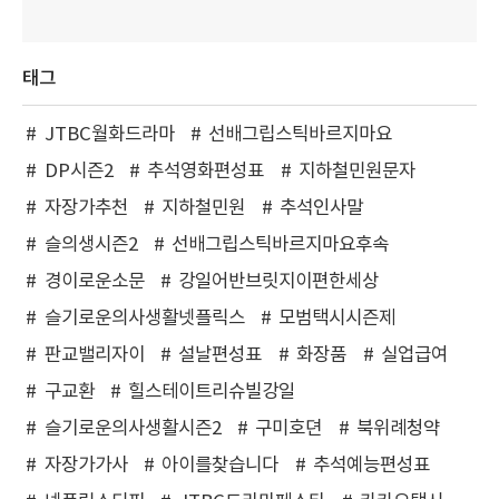
태그
JTBC월화드라마
선배그립스틱바르지마요
DP시즌2
추석영화편성표
지하철민원문자
자장가추천
지하철민원
추석인사말
슬의생시즌2
선배그립스틱바르지마요후속
경이로운소문
강일어반브릿지이편한세상
슬기로운의사생활넷플릭스
모범택시시즌제
판교밸리자이
설날편성표
화장품
실업급여
구교환
힐스테이트리슈빌강일
슬기로운의사생활시즌2
구미호뎐
북위례청약
자장가가사
아이를찾습니다
추석예능편성표