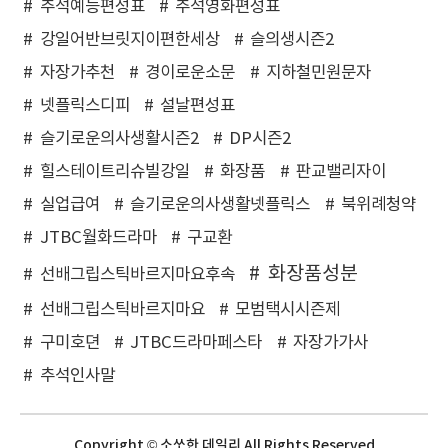
추석예능편성표
추석영화편성표
강일어반브릿지이편한세상
슬의생시즌2
자장가추천
경이로운소문
지하철민원문자
넷플릭스디피
설날편성표
슬기로운의사생활시즌2
DP시즌2
힐스테이트리슈빌강일
화장품
판교밸리자이
실업급여
슬기로운의사생활넷플릭스
북위례청약
JTBC월화드라마
구교환
화장품성분
선배그립스틱바르지마요후속
선배그립스틱바르지마요
모범택시시즌제
구미호뎐
JTBC드라마페스타
자장가가사
추석인사말
Copyright © 소쏘한 데일리 All Rights Reserved