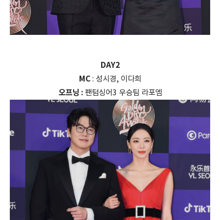
DAY2
MC
: 성시경, 이다희
오프닝 :
팬텀싱어3 우승팀 라포엠