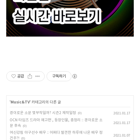
공감
구독하기
'
Music&TV
' 카테고리의 다른 글
경이로운 소문 몇부작일까? 시즌2 제작일정
(0)
2021.01.17
OCN 타임즈 드라마 예고편 , 등장인물, 총정리 :: 경이로운 소
2021.01.17
문 후속
(0)
여신강림 야구선수 배우 :: 어쩌다 발견한 하루에 나온 배우 정
2021.01.07
건주?!
(0)