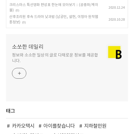
크리스마스 특선영화 편성표 한눈에 모아보기 :: (공중파/케이
2020.12.24
블)
(0)
산후조리원 후속 드라마 낮과밤 (남궁민, 설현, 이청아 원작웹
2020.10.28
툰정보)
(0)
소쏘한 데일리
정보와 소소한 일상의 글로 다채로운 정보를 제공합
니다.
태그
카카오택시
아이를찾습니다
지하철민원